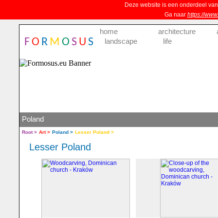
Deze website is een onderdeel va
Ga naar
https://www
home
architecture
F
O
R
M
O
S
U
S
landscape
life
Poland
Root >
Art >
Poland >
Lesser Poland >
Lesser Poland