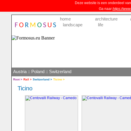
Deze website is een onderdeel va
Ga naar
https://www
home
architecture
F
O
R
M
O
S
U
S
landscape
life
Austria
::
Poland
::
Switzerland
Root >
Rail >
Switzerland >
Ticino >
Ticino