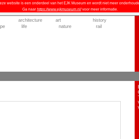
ze website is een onderdeel van het EJK Museum en wordt niet meer onderhoud
Ga naar
https://www.ejkmuseum.nl/
voor meer informatie.
architecture
art
history
ape
life
nature
rail