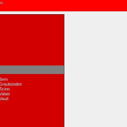
en.
Bern
Graubünden
Ticino
Valais
Vaud