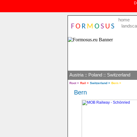
De
home
F
O
R
M
O
S
U
S
landsc
Austria
::
Poland
::
Switzerland
Root >
Rail >
Switzerland >
Bern >
Bern