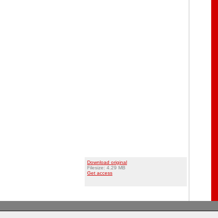
Download original
Filesize: 4.29 MB
Get access